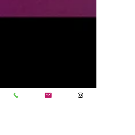
FORGET NEVER ×
SHING02 LIMITED
ITEM release