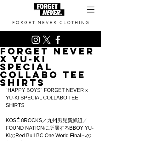
FORGET NEVER CLOTHING
FORGET NEVER
x YU-KI
SPECIAL
COLLABO TEE
SHIRTS
"HAPPY BOYS" FORGET NEVER x 
YU-KI SPECIAL COLLABO TEE 
SHIRTS
KOSÉ 8ROCKS／九州男児新鮮組／
FOUND NATIONに所属するBBOY YU-
KIのRed Bull BC One World Finalへの