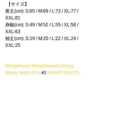
 【サイズ】
着丈(cm): S:65 / M:69 / L:73 / XL:77 / 
XXL:81
身幅(cm): S:49 / M:52 / L:55 / XL:58 / 
XXL:63
袖丈(cm): S:19 / M:20 / L:22 / XL:24 / 
XXL:25
#forgetnever
#forgetneverclothing
#bboy
#bgirl
#YU
-KI 
#HAPPYBOYS