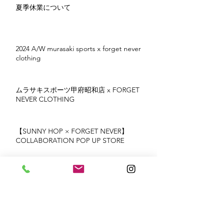
夏季休業について
2024 A/W murasaki sports x forget never
clothing
ムラサキスポーツ甲府昭和店 x FORGET
NEVER CLOTHING
【SUNNY HOP × FORGET NEVER】
COLLABORATION POP UP STORE
2024 S/S murasaki sports x forget never
clothing
DRAGON X FORGET NEVER