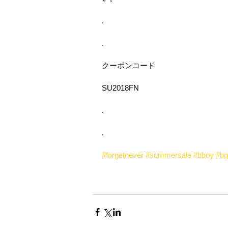
.﻿
.﻿
クーポンコード﻿
SU2018FN﻿
.﻿
.﻿
#forgetnever
#summersale
#bboy
#bgi