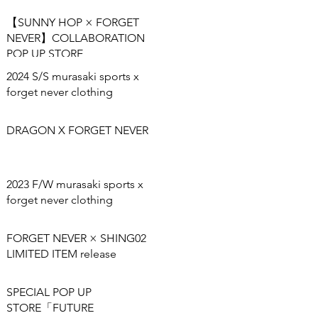
【SUNNY HOP × FORGET
NEVER】COLLABORATION
POP UP STORE
2024 S/S murasaki sports x
forget never clothing
DRAGON X FORGET NEVER
2023 F/W murasaki sports x
forget never clothing
FORGET NEVER × SHING02
LIMITED ITEM release
SPECIAL POP UP
STORE「FUTURE